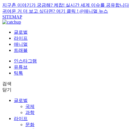
지구촌 이야기가 궁금해? 케찹! 실시간 세계 이슈를 공유합니다
귀여운 거 더 보고 싶다면? 여기 클릭 !
@애니멀 뉴스
SITEMAP
글로벌
라이프
애니멀
트래블
인스타그램
유튜브
틱톡
검색
닫기
글로벌
국제
과학
라이프
문화