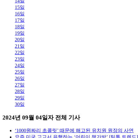
14일
15일
16일
17일
18일
19일
20일
21일
22일
23일
24일
25일
26일
27일
28일
29일
30일
2024년 09월 04일자 전체 기사
‘1000원짜리 초콜릿’ 때문에 해고된 유치원 원장의 사연
요즘 미국 고교서 유행하는 ‘어린이 책가방’ [틱톡 트렌드]