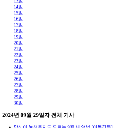
13일
14일
15일
16일
17일
18일
19일
20일
21일
22일
23일
24일
25일
26일
27일
28일
29일
30일
2024년 09월 29일자 전체 기사
당신이 놓쳤을지도 모르는 9월 새 앨범 [아몰걍듣]