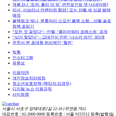
개봉 D-1 ‘조커: 폴리 아 되’ 관전포인트 셋 [시네마랑]
리사, 사브리나 카펜터와 협업? 오는 10월 새 싱글 발매
예정
블랙핑크 제니, 분홍머리·스모키 풀뱅 소화…10월 솔로
컴백 초읽기
“모든 것 걸었다”···인텔, ‘클리어워터 포레스트’ 공개
“AI가 찾았다”···고대인이 만든 ‘나스카 라인’ 303개
우주서 본 초대형 허리케인 ‘헐린’
틱톡
인스타그램
유튜브
이용약관
개인정보처리방침
청소년보호정책 (책임자:김경두)
디지털 뉴스 이용규칙
사이트맵
서울시 서초구 양재대로2길 22-16 (우면동 782)
대표번호 : 02-2000-9000
등록번호 : 서울 아55512
등록(발행)일