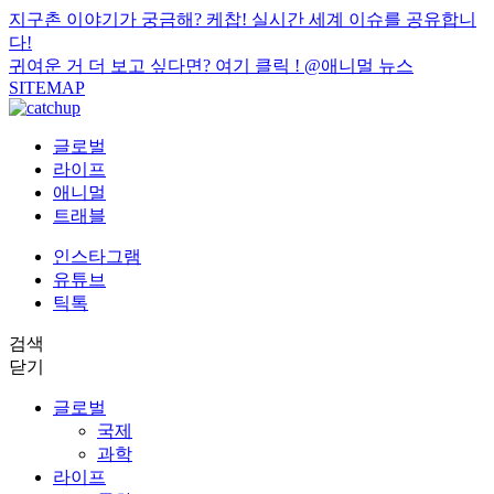
지구촌 이야기가 궁금해? 케찹! 실시간 세계 이슈를 공유합니
다!
귀여운 거 더 보고 싶다면? 여기 클릭 !
@애니멀 뉴스
SITEMAP
글로벌
라이프
애니멀
트래블
인스타그램
유튜브
틱톡
검색
닫기
글로벌
국제
과학
라이프