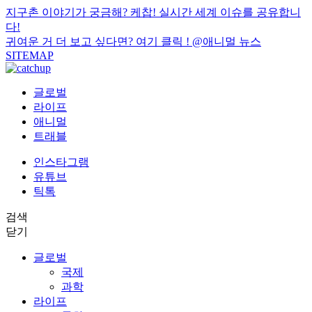
지구촌 이야기가 궁금해? 케찹! 실시간 세계 이슈를 공유합니
다!
귀여운 거 더 보고 싶다면? 여기 클릭 !
@애니멀 뉴스
SITEMAP
글로벌
라이프
애니멀
트래블
인스타그램
유튜브
틱톡
검색
닫기
글로벌
국제
과학
라이프