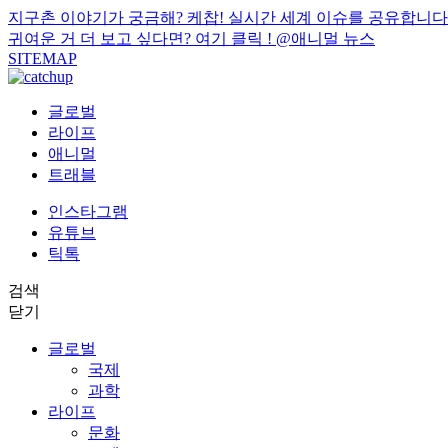
지구촌 이야기가 궁금해? 케찹! 실시간 세계 이슈를 공유합니다
귀여운 거 더 보고 싶다면? 여기 클릭 !
@애니멀 뉴스
SITEMAP
글로벌
라이프
애니멀
트래블
인스타그램
유튜브
틱톡
검색
닫기
글로벌
국제
과학
라이프
문화