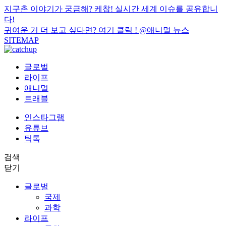
지구촌 이야기가 궁금해? 케찹! 실시간 세계 이슈를 공유합니
다!
귀여운 거 더 보고 싶다면? 여기 클릭 !
@애니멀 뉴스
SITEMAP
글로벌
라이프
애니멀
트래블
인스타그램
유튜브
틱톡
검색
닫기
글로벌
국제
과학
라이프