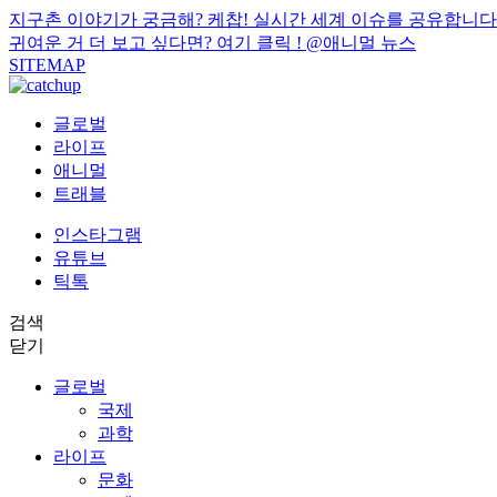
지구촌 이야기가 궁금해? 케찹! 실시간 세계 이슈를 공유합니다
귀여운 거 더 보고 싶다면? 여기 클릭 !
@애니멀 뉴스
SITEMAP
글로벌
라이프
애니멀
트래블
인스타그램
유튜브
틱톡
검색
닫기
글로벌
국제
과학
라이프
문화