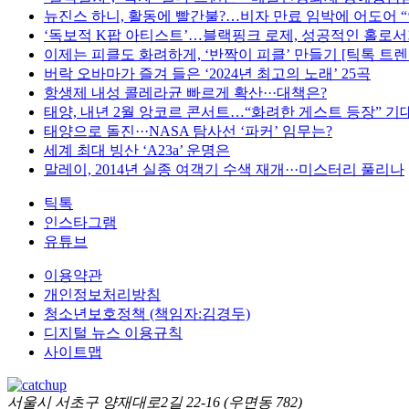
뉴진스 하니, 활동에 빨간불?…비자 만료 임박에 어도어 “
‘독보적 K팝 아티스트’…블랙핑크 로제, 성공적인 홀로
이제는 피클도 화려하게, ‘반짝이 피클’ 만들기 [틱톡 트렌
버락 오바마가 즐겨 들은 ‘2024년 최고의 노래’ 25곡
항생제 내성 콜레라균 빠르게 확산···대책은?
태양, 내년 2월 앙코르 콘서트…“화려한 게스트 등장” 기
태양으로 돌진···NASA 탐사선 ‘파커’ 임무는?
세계 최대 빙산 ‘A23a’ 운명은
말레이, 2014년 실종 여객기 수색 재개···미스터리 풀리나
틱톡
인스타그램
유튜브
이용약관
개인정보처리방침
청소년보호정책 (책임자:김경두)
디지털 뉴스 이용규칙
사이트맵
서울시 서초구 양재대로2길 22-16 (우면동 782)