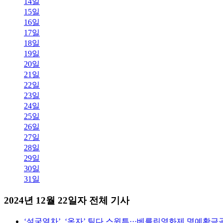
14일
15일
16일
17일
18일
19일
20일
21일
22일
23일
24일
25일
26일
27일
28일
29일
30일
31일
2024년 12월 22일자 전체 기사
‘설국열차’, ‘옥자’ 틸다 스윈튼···베를린영화제 명예황금