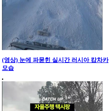
(영상) 눈에 파묻힌 실시간 러시아 캄차카
모습