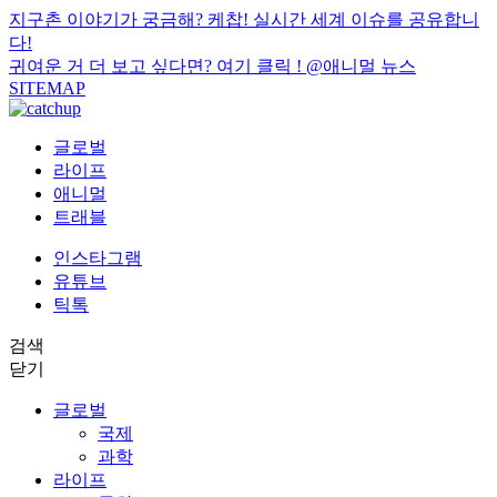
지구촌 이야기가 궁금해? 케찹! 실시간 세계 이슈를 공유합니
다!
귀여운 거 더 보고 싶다면? 여기 클릭 !
@애니멀 뉴스
SITEMAP
글로벌
라이프
애니멀
트래블
인스타그램
유튜브
틱톡
검색
닫기
글로벌
국제
과학
라이프