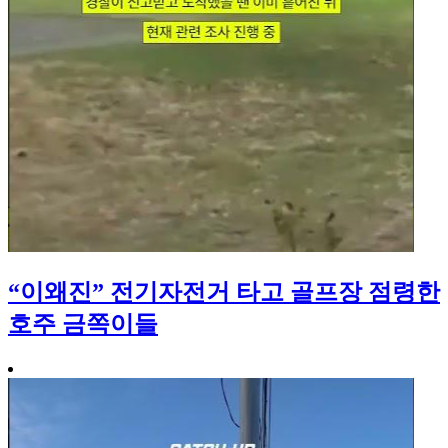
“이왜진” 전기자전거 타고 골프장 점령한
호주 금쪽이들