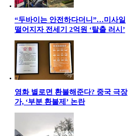
“두바이는 안전하다더니”…미사일
떨어지자 전세기 2억원 ‘탈출 러시’
영화 별로면 환불해준다? 중국 극장
가, ‘부분 환불제’ 논란