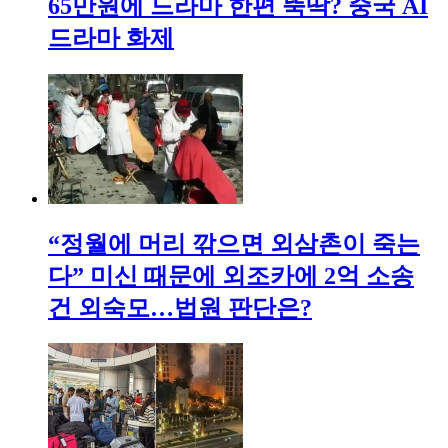
65만원에 드라마 한편 뚝딱? 중국 AI
드라마 화제
“정월에 머리 깎으면 외삼촌이 죽는
다” 미신 때문에 외조카에 2억 소송
건 외숙모…법원 판단은?