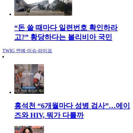
“돈 쓸 때마다 일련번호 확인하라
고?” 황당하다는 볼리비아 국민
TWIG
연예·이슈·라이프
홍석천 “6개월마다 성병 검사”…에이
즈와 HIV, 뭐가 다를까