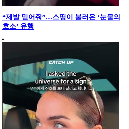
“제발 믿어줘”…스띵이 불러온 ‘눈물의
호소’ 유행