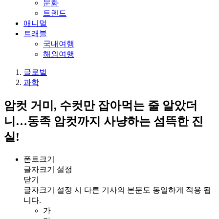
문화
트렌드
애니멀
트래블
국내여행
해외여행
글로벌
과학
암컷 거미, 수컷만 잡아먹는 줄 알았더
니…동족 암컷까지 사냥하는 섬뜩한 진
실!
폰트크기
글자크기 설정
닫기
글자크기 설정 시 다른 기사의 본문도 동일하게 적용 됩
니다.
가