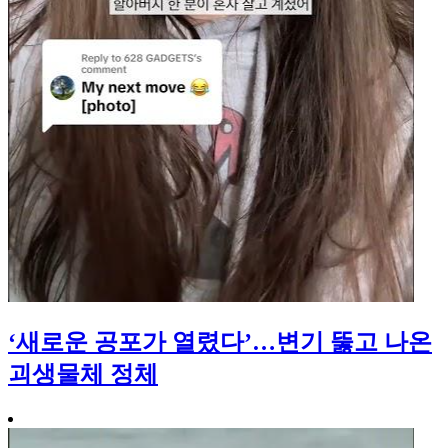
‘새로운 공포가 열렸다’…변기 뚫고 나온
괴생물체 정체