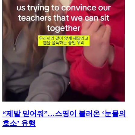
“제발 믿어줘”…스띵이 불러온 ‘눈물의
호소’ 유행