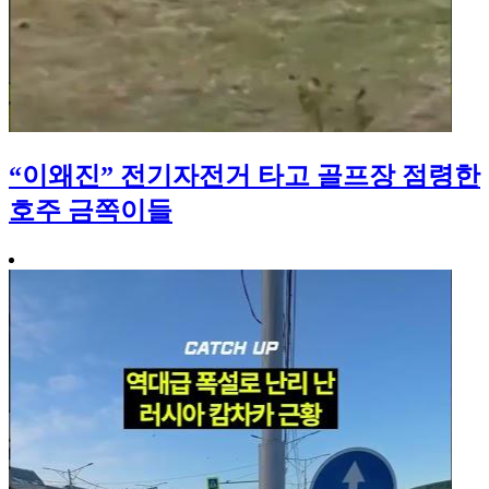
“이왜진” 전기자전거 타고 골프장 점령한
호주 금쪽이들