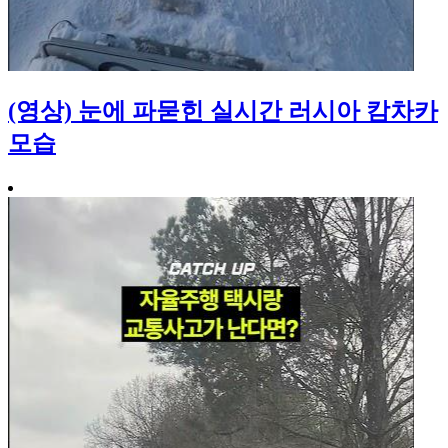
(영상) 눈에 파묻힌 실시간 러시아 캄차카
모습