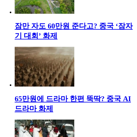
잠만 자도 60만원 준다고? 중국 ‘잠자
기 대회’ 화제
65만원에 드라마 한편 뚝딱? 중국 AI
드라마 화제