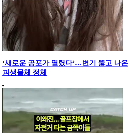
‘새로운 공포가 열렸다’…변기 뚫고 나온
괴생물체 정체