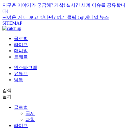
지구촌 이야기가 궁금해? 케찹! 실시간 세계 이슈를 공유합니
다!
귀여운 거 더 보고 싶다면? 여기 클릭 !
@애니멀 뉴스
SITEMAP
글로벌
라이프
애니멀
트래블
인스타그램
유튜브
틱톡
검색
닫기
글로벌
국제
과학
라이프