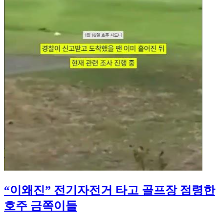
“이왜진” 전기자전거 타고 골프장 점령한
호주 금쪽이들