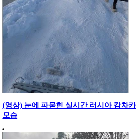
(영상) 눈에 파묻힌 실시간 러시아 캄차카
모습