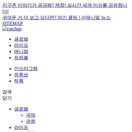
지구촌 이야기가 궁금해? 케찹! 실시간 세계 이슈를 공유합니
다!
귀여운 거 더 보고 싶다면? 여기 클릭 !
@애니멀 뉴스
SITEMAP
글로벌
라이프
애니멀
트래블
인스타그램
유튜브
틱톡
검색
닫기
글로벌
국제
과학
라이프