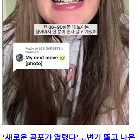
‘새로운 공포가 열렸다’…변기 뚫고 나온