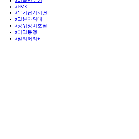
#미국산무기
#FMS
#무기납기지연
#일본자위대
#방위장비조달
#미일동맹
#밀리터리+