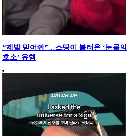
“제발 믿어줘”…스띵이 불러온 ‘눈물의
호소’ 유행