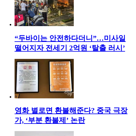
“두바이는 안전하다더니”…미사일
떨어지자 전세기 2억원 ‘탈출 러시’
영화 별로면 환불해준다? 중국 극장
가, ‘부분 환불제’ 논란