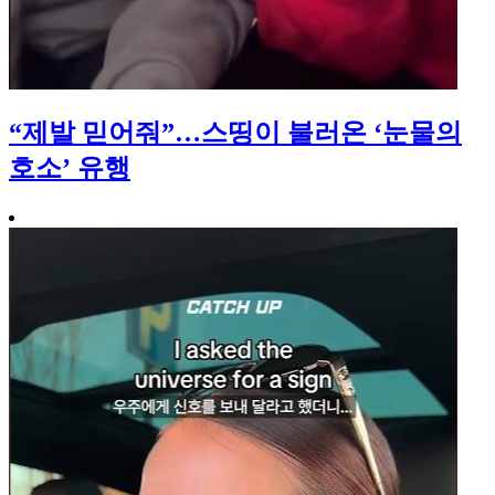
“제발 믿어줘”…스띵이 불러온 ‘눈물의
호소’ 유행