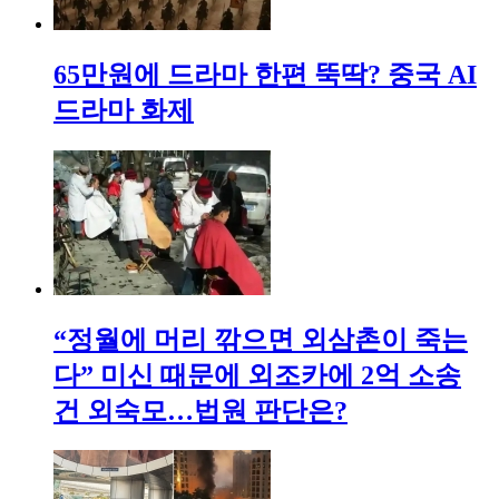
65만원에 드라마 한편 뚝딱? 중국 AI
드라마 화제
“정월에 머리 깎으면 외삼촌이 죽는
다” 미신 때문에 외조카에 2억 소송
건 외숙모…법원 판단은?