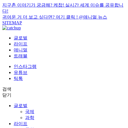
지구촌 이야기가 궁금해? 케찹! 실시간 세계 이슈를 공유합니
다!
귀여운 거 더 보고 싶다면? 여기 클릭 !
@애니멀 뉴스
SITEMAP
글로벌
라이프
애니멀
트래블
인스타그램
유튜브
틱톡
검색
닫기
글로벌
국제
과학
라이프