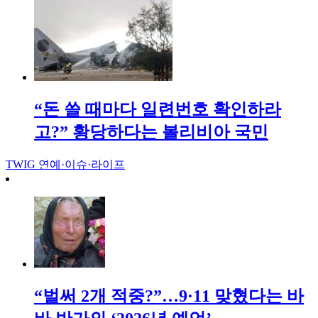
“돈 쓸 때마다 일련번호 확인하라
고?” 황당하다는 볼리비아 국민
TWIG
연예·이슈·라이프
“벌써 2개 적중?”…9·11 맞혔다는 바