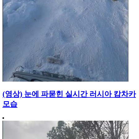
(영상) 눈에 파묻힌 실시간 러시아 캄차카
모습