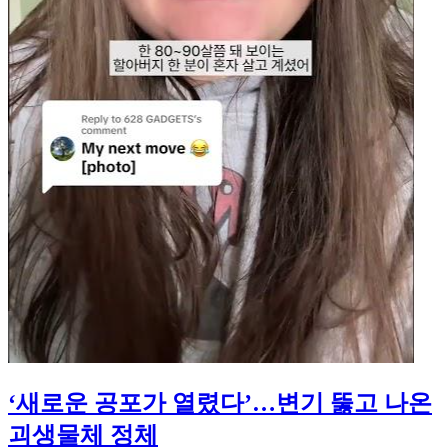
‘새로운 공포가 열렸다’…변기 뚫고 나온
괴생물체 정체