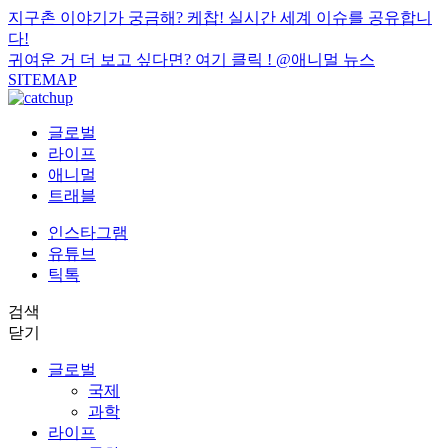
지구촌 이야기가 궁금해? 케찹! 실시간 세계 이슈를 공유합니
다!
귀여운 거 더 보고 싶다면? 여기 클릭 !
@애니멀 뉴스
SITEMAP
글로벌
라이프
애니멀
트래블
인스타그램
유튜브
틱톡
검색
닫기
글로벌
국제
과학
라이프