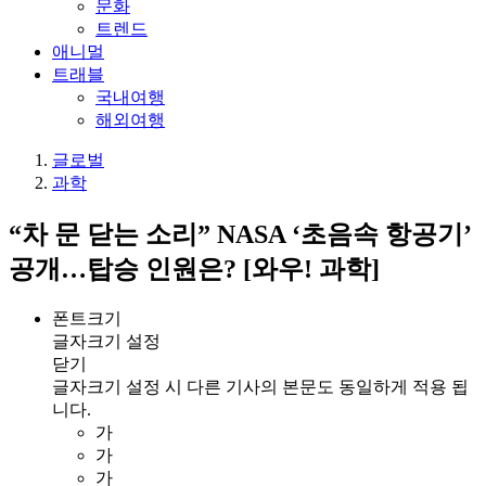
문화
트렌드
애니멀
트래블
국내여행
해외여행
글로벌
과학
“차 문 닫는 소리” NASA ‘초음속 항공기’
공개…탑승 인원은? [와우! 과학]
폰트크기
글자크기 설정
닫기
글자크기 설정 시 다른 기사의 본문도 동일하게 적용 됩
니다.
가
가
가