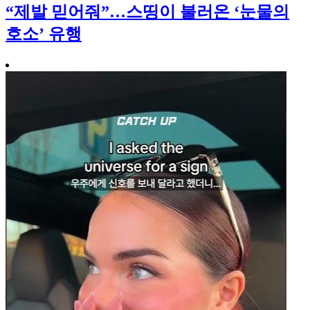
“제발 믿어줘”…스띵이 불러온 ‘눈물의
호소’ 유행