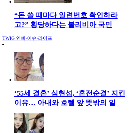
“돈 쓸 때마다 일련번호 확인하라
고?” 황당하다는 볼리비아 국민
TWIG
연예·이슈·라이프
‘55세 결혼’ 심현섭, ‘혼전순결’ 지킨
이유… 아내와 호텔 앞 뜻밖의 일