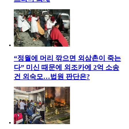
“정월에 머리 깎으면 외삼촌이 죽는
다” 미신 때문에 외조카에 2억 소송
건 외숙모…법원 판단은?