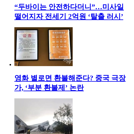
“두바이는 안전하다더니”…미사일
떨어지자 전세기 2억원 ‘탈출 러시’
영화 별로면 환불해준다? 중국 극장
가, ‘부분 환불제’ 논란