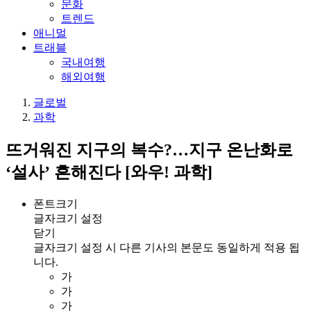
문화
트렌드
애니멀
트래블
국내여행
해외여행
글로벌
과학
뜨거워진 지구의 복수?…지구 온난화로
‘설사’ 흔해진다 [와우! 과학]
폰트크기
글자크기 설정
닫기
글자크기 설정 시 다른 기사의 본문도 동일하게 적용 됩
니다.
가
가
가