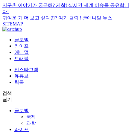
지구촌 이야기가 궁금해? 케찹! 실시간 세계 이슈를 공유합니
다!
귀여운 거 더 보고 싶다면? 여기 클릭 !
@애니멀 뉴스
SITEMAP
글로벌
라이프
애니멀
트래블
인스타그램
유튜브
틱톡
검색
닫기
글로벌
국제
과학
라이프