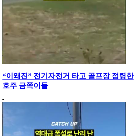
“이왜진” 전기자전거 타고 골프장 점령한
호주 금쪽이들