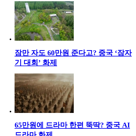
잠만 자도 60만원 준다고? 중국 ‘잠자
기 대회’ 화제
65만원에 드라마 한편 뚝딱? 중국 AI
드라마 화제