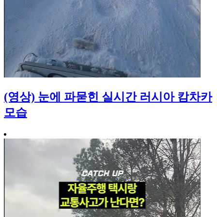
(영상) 눈에 파묻힌 실시간 러시아 캄차카
모습