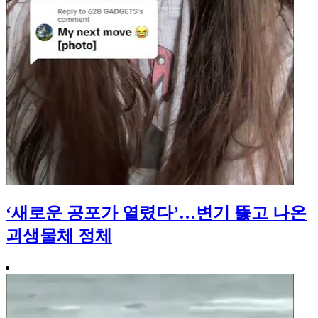
‘새로운 공포가 열렸다’…변기 뚫고 나온
괴생물체 정체