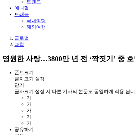
트렌드
애니멀
트래블
국내여행
해외여행
글로벌
과학
영원한 사랑…3800만 년 전 ‘짝짓기’ 중 
폰트크기
글자크기 설정
닫기
글자크기 설정 시 다른 기사의 본문도 동일하게 적용 됩니
가
가
가
가
가
공유하기