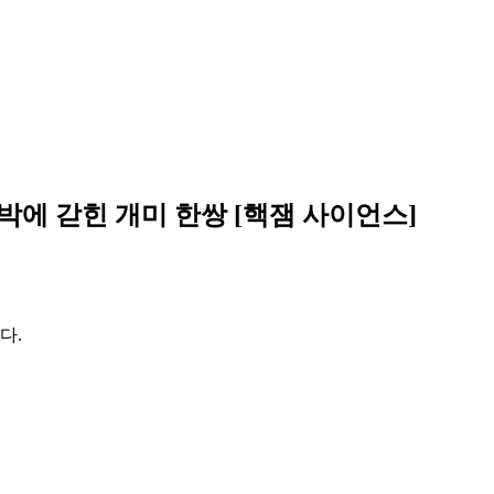
호박에 갇힌 개미 한쌍 [핵잼 사이언스]
다.