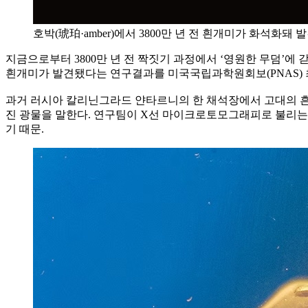
호박(琥珀·amber)에서 3800만 년 전 흰개미가 화석화돼 발
지금으로부터 3800만 년 전 짝짓기 과정에서 ‘영원한 무덤’
흰개미가 발견됐다는 연구결과를 미국국립과학원회보(PNAS) 
과거 러시아 칼리닌그라드 얀타르니의 한 채석장에서 고대의 흔적을
진 광물을 말한다. 연구팀이 X선 마이크로토모그래피로 불리는 
기 때문.