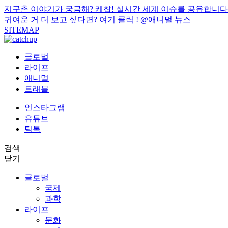
지구촌 이야기가 궁금해? 케찹! 실시간 세계 이슈를 공유합니다
귀여운 거 더 보고 싶다면? 여기 클릭 !
@애니멀 뉴스
SITEMAP
글로벌
라이프
애니멀
트래블
인스타그램
유튜브
틱톡
검색
닫기
글로벌
국제
과학
라이프
문화