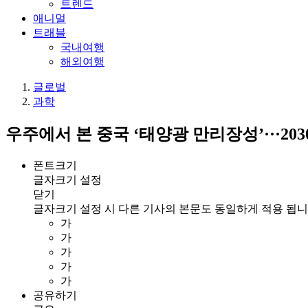
트렌드
애니멀
트래블
국내여행
해외여행
글로벌
과학
우주에서 본 중국 ‘태양광 만리장성’···20
폰트크기
글자크기 설정
닫기
글자크기 설정 시 다른 기사의 본문도 동일하게 적용 됩니
가
가
가
가
가
공유하기