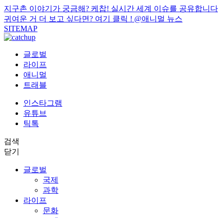
지구촌 이야기가 궁금해? 케찹! 실시간 세계 이슈를 공유합니다
귀여운 거 더 보고 싶다면? 여기 클릭 !
@애니멀 뉴스
SITEMAP
글로벌
라이프
애니멀
트래블
인스타그램
유튜브
틱톡
검색
닫기
글로벌
국제
과학
라이프
문화