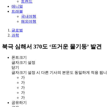
트렌드
애니멀
트래블
국내여행
해외여행
글로벌
과학
북극 심해서 370도 ‘뜨거운 물기둥’ 발견
폰트크기
글자크기 설정
닫기
글자크기 설정 시 다른 기사의 본문도 동일하게 적용 됩니
가
가
가
가
가
공유하기