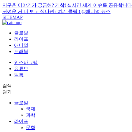
지구촌 이야기가 궁금해? 케찹! 실시간 세계 이슈를 공유합니다
귀여운 거 더 보고 싶다면? 여기 클릭 !
@애니멀 뉴스
SITEMAP
글로벌
라이프
애니멀
트래블
인스타그램
유튜브
틱톡
검색
닫기
글로벌
국제
과학
라이프
문화