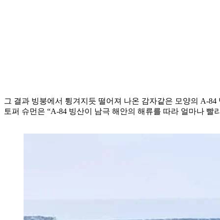
그 결과 빙붕에서 튕겨지듯 떨어져 나온 감자같은 모양의 A-8
토퍼 슈먼은 “A-84 빙산이 남극 해안의 해류를 따라 얼마나 