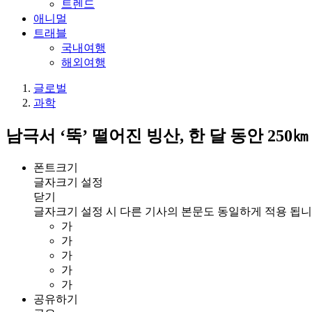
트렌드
애니멀
트래블
국내여행
해외여행
글로벌
과학
남극서 ‘뚝’ 떨어진 빙산, 한 달 동안 250
폰트크기
글자크기 설정
닫기
글자크기 설정 시 다른 기사의 본문도 동일하게 적용 됩니
가
가
가
가
가
공유하기