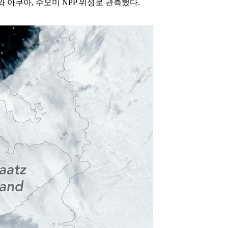
와 아쿠아, 수오미 NPP 위성로 관측했다.