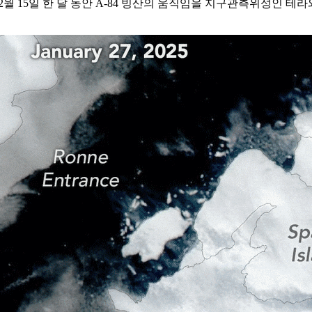
~2월 15일 한 달 동안 A-84 빙산의 움직임을 지구관측위성인 테라