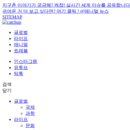
지구촌 이야기가 궁금해? 케찹! 실시간 세계 이슈를 공유합니다
귀여운 거 더 보고 싶다면? 여기 클릭 !
@애니멀 뉴스
SITEMAP
글로벌
라이프
애니멀
트래블
인스타그램
유튜브
틱톡
검색
닫기
글로벌
국제
과학
라이프
문화