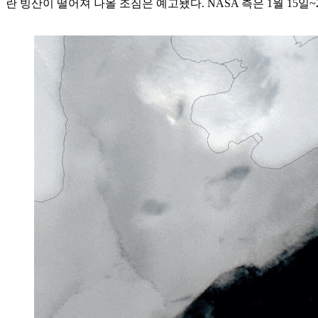
란 빙산이 떨어져 나올 조짐은 예고됐다. NASA 측은 1월 15일