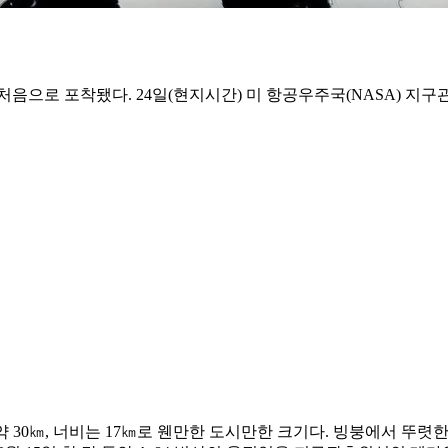
음으로 포착됐다. 24일(현지시간) 미 항공우주국(NASA) 지구
 약 30㎞, 너비는 17㎞로 웬만한 도시만한 크기다. 빙붕에서 뚜