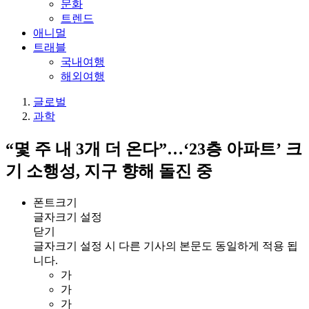
문화
트렌드
애니멀
트래블
국내여행
해외여행
글로벌
과학
“몇 주 내 3개 더 온다”…‘23층 아파트’ 크
기 소행성, 지구 향해 돌진 중
폰트크기
글자크기 설정
닫기
글자크기 설정 시 다른 기사의 본문도 동일하게 적용 됩
니다.
가
가
가