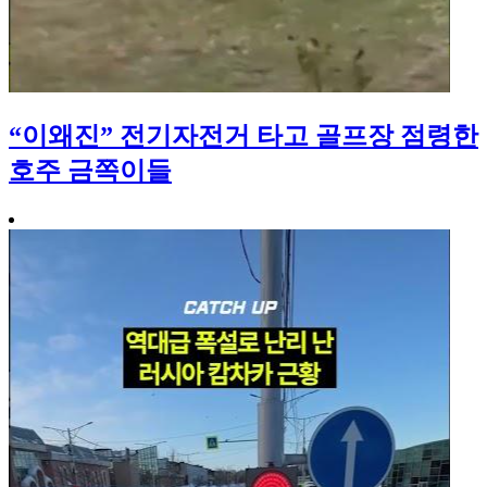
“이왜진” 전기자전거 타고 골프장 점령한
호주 금쪽이들