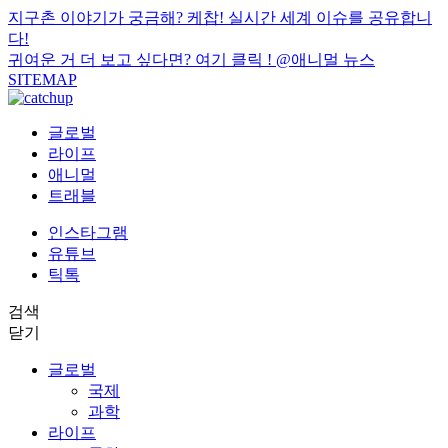
지구촌 이야기가 궁금해? 케찹! 실시간 세계 이슈를 공유합니
다!
귀여운 거 더 보고 싶다면? 여기 클릭 !
@애니멀 뉴스
SITEMAP
글로벌
라이프
애니멀
트래블
인스타그램
유튜브
틱톡
검색
닫기
글로벌
국제
과학
라이프