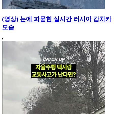
(영상) 눈에 파묻힌 실시간 러시아 캄차카
모습