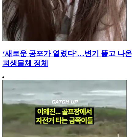
‘새로운 공포가 열렸다’…변기 뚫고 나온
괴생물체 정체