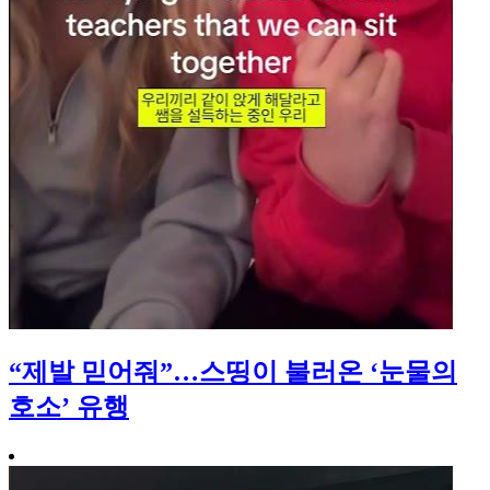
“제발 믿어줘”…스띵이 불러온 ‘눈물의
호소’ 유행