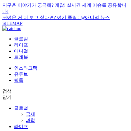
지구촌 이야기가 궁금해? 케찹! 실시간 세계 이슈를 공유합니
다!
귀여운 거 더 보고 싶다면? 여기 클릭 !
@애니멀 뉴스
SITEMAP
글로벌
라이프
애니멀
트래블
인스타그램
유튜브
틱톡
검색
닫기
글로벌
국제
과학
라이프