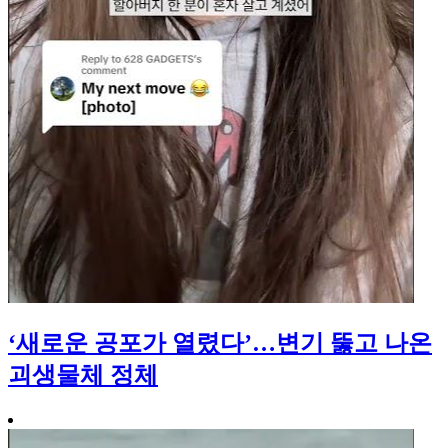
‘새로운 공포가 열렸다’…변기 뚫고 나온
괴생물체 정체