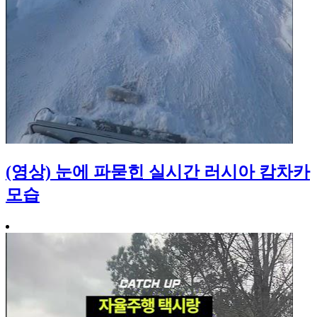
(영상) 눈에 파묻힌 실시간 러시아 캄차카
모습