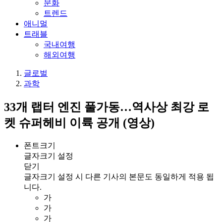
문화
트렌드
애니멀
트래블
국내여행
해외여행
글로벌
과학
33개 랩터 엔진 풀가동…역사상 최강 로
켓 슈퍼헤비 이륙 공개 (영상)
폰트크기
글자크기 설정
닫기
글자크기 설정 시 다른 기사의 본문도 동일하게 적용 됩
니다.
가
가
가