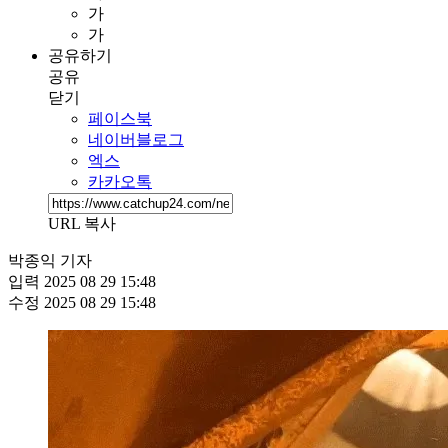
가
가
공유하기
공유
닫기
페이스북
네이버블로그
엑스
카카오톡
URL 복사
박종익 기자
입력
2025 08 29 15:48
수정
2025 08 29 15:48