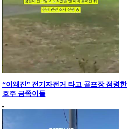
“이왜진” 전기자전거 타고 골프장 점령한
호주 금쪽이들