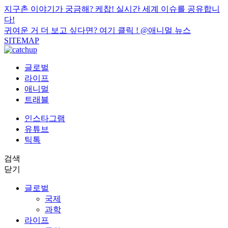
지구촌 이야기가 궁금해? 케찹! 실시간 세계 이슈를 공유합니
다!
귀여운 거 더 보고 싶다면? 여기 클릭 !
@애니멀 뉴스
SITEMAP
글로벌
라이프
애니멀
트래블
인스타그램
유튜브
틱톡
검색
닫기
글로벌
국제
과학
라이프