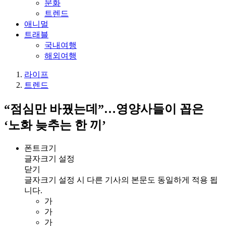
문화
트렌드
애니멀
트래블
국내여행
해외여행
라이프
트렌드
“점심만 바꿨는데”…영양사들이 꼽은
‘노화 늦추는 한 끼’
폰트크기
글자크기 설정
닫기
글자크기 설정 시 다른 기사의 본문도 동일하게 적용 됩
니다.
가
가
가