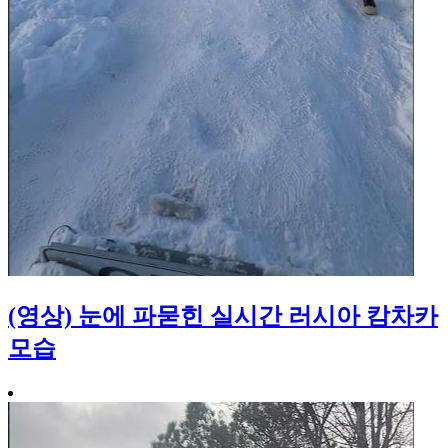
(영상) 눈에 파묻힌 실시간 러시아 캄차카
모습