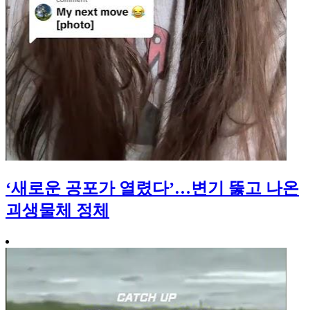
‘새로운 공포가 열렸다’…변기 뚫고 나온
괴생물체 정체