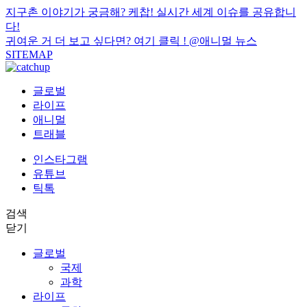
지구촌 이야기가 궁금해? 케찹! 실시간 세계 이슈를 공유합니
다!
귀여운 거 더 보고 싶다면? 여기 클릭 !
@애니멀 뉴스
SITEMAP
글로벌
라이프
애니멀
트래블
인스타그램
유튜브
틱톡
검색
닫기
글로벌
국제
과학
라이프