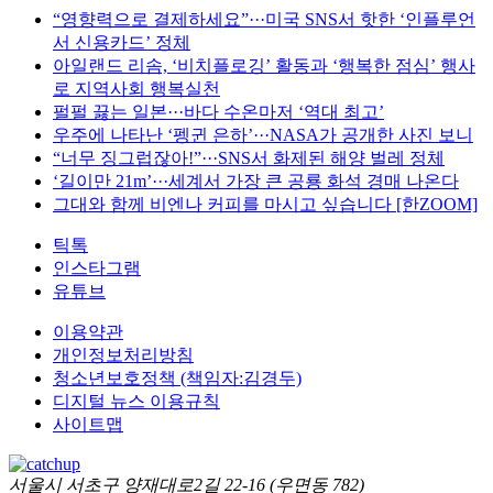
“영향력으로 결제하세요”···미국 SNS서 핫한 ‘인플루언
서 신용카드’ 정체
아일랜드 리솜, ‘비치플로깅’ 활동과 ‘행복한 점심’ 행사
로 지역사회 행복실천
펄펄 끓는 일본···바다 수온마저 ‘역대 최고’
우주에 나타난 ‘펭귄 은하’···NASA가 공개한 사진 보니
“너무 징그럽잖아!”···SNS서 화제된 해양 벌레 정체
‘길이만 21m’···세계서 가장 큰 공룡 화석 경매 나온다
그대와 함께 비엔나 커피를 마시고 싶습니다 [한ZOOM]
틱톡
인스타그램
유튜브
이용약관
개인정보처리방침
청소년보호정책 (책임자:김경두)
디지털 뉴스 이용규칙
사이트맵
서울시 서초구 양재대로2길 22-16 (우면동 782)