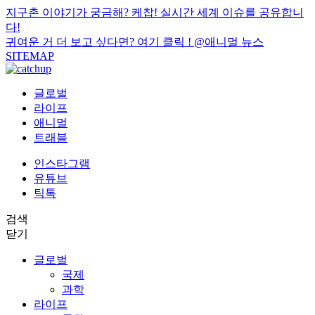
지구촌 이야기가 궁금해? 케찹! 실시간 세계 이슈를 공유합니
다!
귀여운 거 더 보고 싶다면? 여기 클릭 !
@애니멀 뉴스
SITEMAP
글로벌
라이프
애니멀
트래블
인스타그램
유튜브
틱톡
검색
닫기
글로벌
국제
과학
라이프