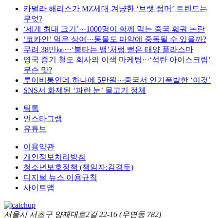
카멀라 해리스가 MZ세대 겨냥한 ‘브랫 썸머’ 트렌드는
무엇?
‘세계 최대 크기’···1000명이 함께 먹는 중국 훠궈 논란
‘코카인’ 먹은 상어···동물도 마약에 중독될 수 있을까?
무려 38만㎞···‘불타는 뱀’처럼 뻗은 태양 플라스마
영국 증기 철도 회사의 이색 마케팅···‘석탄 아이스크림’
무슨 맛?
루이비통인데 하나에 5만원···중국서 인기폭발한 ‘이것’
SNS서 화제된 ‘파란 눈’ 물고기 정체
틱톡
인스타그램
유튜브
이용약관
개인정보처리방침
청소년보호정책 (책임자:김경두)
디지털 뉴스 이용규칙
사이트맵
서울시 서초구 양재대로2길 22-16 (우면동 782)