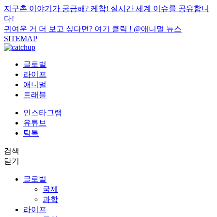
지구촌 이야기가 궁금해? 케찹! 실시간 세계 이슈를 공유합니
다!
귀여운 거 더 보고 싶다면? 여기 클릭 !
@애니멀 뉴스
SITEMAP
글로벌
라이프
애니멀
트래블
인스타그램
유튜브
틱톡
검색
닫기
글로벌
국제
과학
라이프