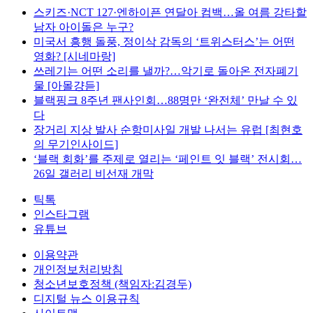
스키즈·NCT 127·엔하이픈 연달아 컴백…올 여름 강타할
남자 아이돌은 누구?
미국서 흥행 돌풍, 정이삭 감독의 ‘트위스터스’는 어떤
영화? [시네마랑]
쓰레기는 어떤 소리를 낼까?…악기로 돌아온 전자폐기
물 [아몰걍듣]
블랙핑크 8주년 팬사인회…88명만 ‘완전체’ 만날 수 있
다
장거리 지상 발사 순항미사일 개발 나서는 유럽 [최현호
의 무기인사이드]
‘블랙 회화’를 주제로 열리는 ‘페인트 잇 블랙’ 전시회…
26일 갤러리 비선재 개막
틱톡
인스타그램
유튜브
이용약관
개인정보처리방침
청소년보호정책 (책임자:김경두)
디지털 뉴스 이용규칙