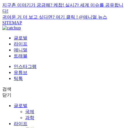
지구촌 이야기가 궁금해? 케찹! 실시간 세계 이슈를 공유합니
다!
귀여운 거 더 보고 싶다면? 여기 클릭 !
@애니멀 뉴스
SITEMAP
글로벌
라이프
애니멀
트래블
인스타그램
유튜브
틱톡
검색
닫기
글로벌
국제
과학
라이프