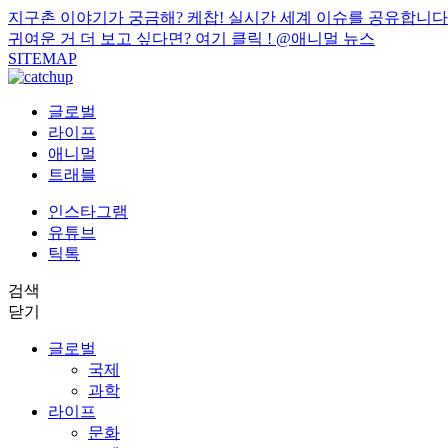
지구촌 이야기가 궁금해? 케찹! 실시간 세계 이슈를 공유합니다
귀여운 거 더 보고 싶다면? 여기 클릭 !
@애니멀 뉴스
SITEMAP
글로벌
라이프
애니멀
트래블
인스타그램
유튜브
틱톡
검색
닫기
글로벌
국제
과학
라이프
문화