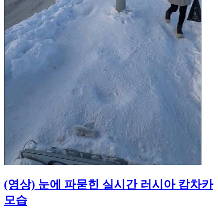
(영상) 눈에 파묻힌 실시간 러시아 캄차카
모습