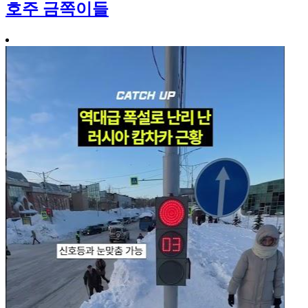
호주 금쪽이들