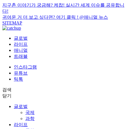
지구촌 이야기가 궁금해? 케찹! 실시간 세계 이슈를 공유합니
다!
귀여운 거 더 보고 싶다면? 여기 클릭 !
@애니멀 뉴스
SITEMAP
글로벌
라이프
애니멀
트래블
인스타그램
유튜브
틱톡
검색
닫기
글로벌
국제
과학
라이프