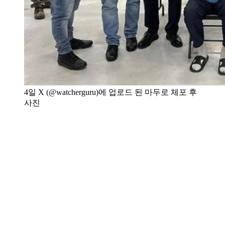
4일 X (@watcherguru)에 업로드 된 마두로 체포 후
사진