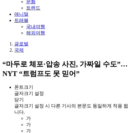
문화
트렌드
애니멀
트래블
국내여행
해외여행
글로벌
국제
“마두로 체포·압송 사진, 가짜일 수도”…
NYT “트럼프도 못 믿어”
폰트크기
글자크기 설정
닫기
글자크기 설정 시 다른 기사의 본문도 동일하게 적용 됩
니다.
가
가
가