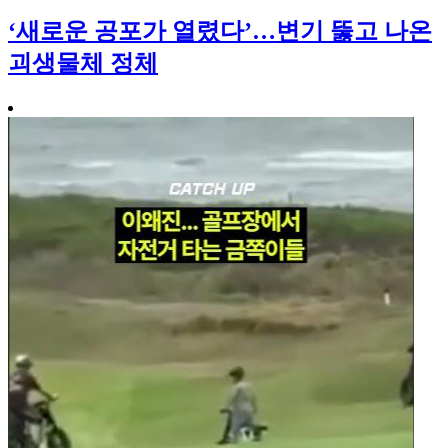
‘새로운 공포가 열렸다’…변기 뚫고 나온
괴생물체 정체