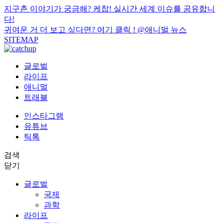
지구촌 이야기가 궁금해? 케찹! 실시간 세계 이슈를 공유합니
다!
귀여운 거 더 보고 싶다면? 여기 클릭 !
@애니멀 뉴스
SITEMAP
글로벌
라이프
애니멀
트래블
인스타그램
유튜브
틱톡
검색
닫기
글로벌
국제
과학
라이프