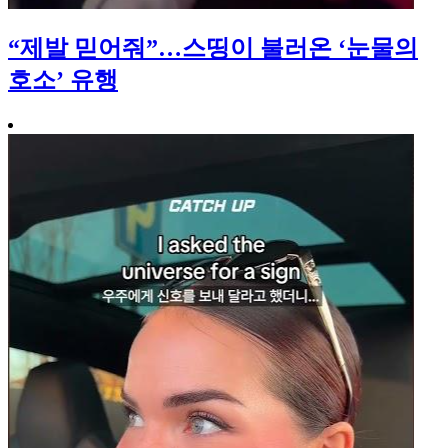
“제발 믿어줘”…스띵이 불러온 ‘눈물의
호소’ 유행