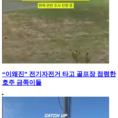
“이왜진” 전기자전거 타고 골프장 점령한
호주 금쪽이들