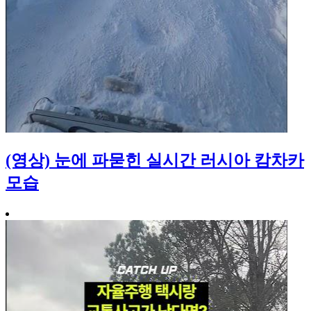
(영상) 눈에 파묻힌 실시간 러시아 캄차카
모습