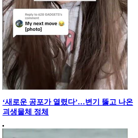
‘새로운 공포가 열렸다’…변기 뚫고 나온
괴생물체 정체