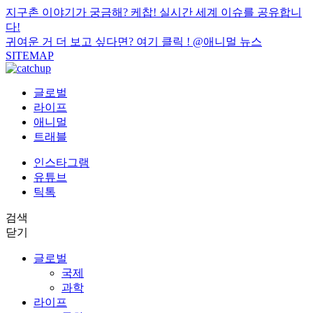
지구촌 이야기가 궁금해? 케찹! 실시간 세계 이슈를 공유합니
다!
귀여운 거 더 보고 싶다면? 여기 클릭 !
@애니멀 뉴스
SITEMAP
글로벌
라이프
애니멀
트래블
인스타그램
유튜브
틱톡
검색
닫기
글로벌
국제
과학
라이프