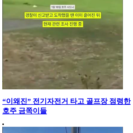
“이왜진” 전기자전거 타고 골프장 점령한
호주 금쪽이들