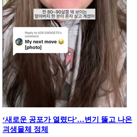
‘새로운 공포가 열렸다’…변기 뚫고 나온
괴생물체 정체