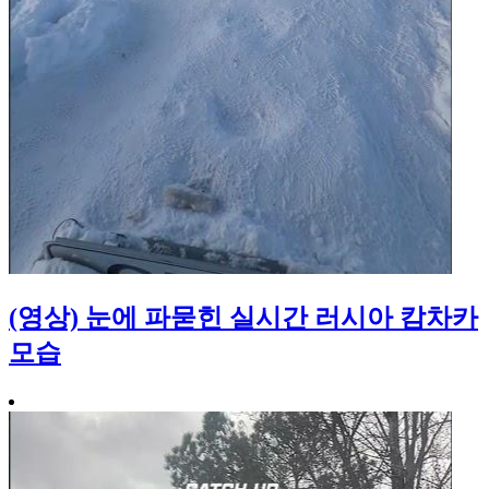
(영상) 눈에 파묻힌 실시간 러시아 캄차카
모습