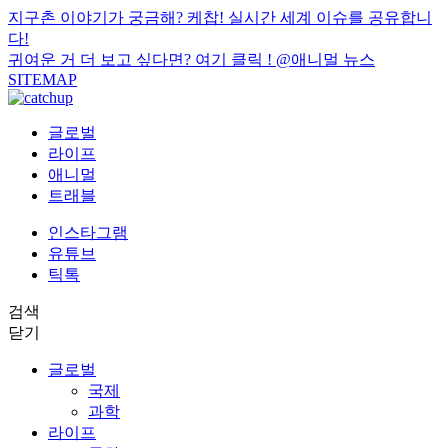
지구촌 이야기가 궁금해? 케찹! 실시간 세계 이슈를 공유합니
다!
귀여운 거 더 보고 싶다면? 여기 클릭 !
@애니멀 뉴스
SITEMAP
글로벌
라이프
애니멀
트래블
인스타그램
유튜브
틱톡
검색
닫기
글로벌
국제
과학
라이프