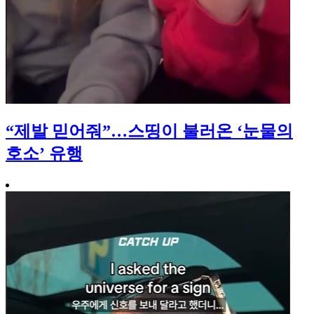
“제발 믿어줘”…스띵이 불러온 ‘눈물의
호소’ 유행