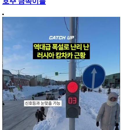
호주 금쪽이들