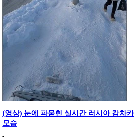
(영상) 눈에 파묻힌 실시간 러시아 캄차카
모습