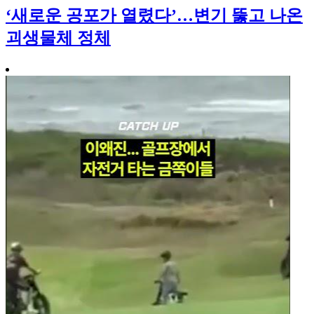
‘새로운 공포가 열렸다’…변기 뚫고 나온
괴생물체 정체