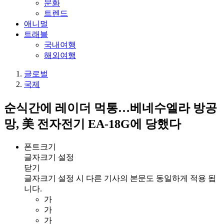
문화
트렌드
애니멀
트래블
국내여행
해외여행
글로벌
국제
순식간에 레이더 먹통…베네수엘라 방공
망, 美 전자전기 EA-18G에 당했다
폰트크기
글자크기 설정
닫기
글자크기 설정 시 다른 기사의 본문도 동일하게 적용 됩
니다.
가
가
가