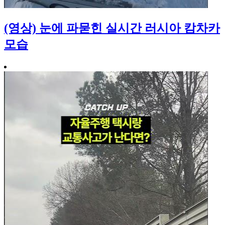
(영상) 눈에 파묻힌 실시간 러시아 캄차카
모습