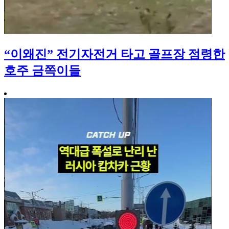
“이왜진” 전기자전거 타고 골프장 점령한
호주 금쪽이들