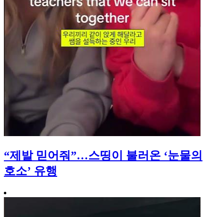
“제발 믿어줘”…스띵이 불러온 ‘눈물의
호소’ 유행