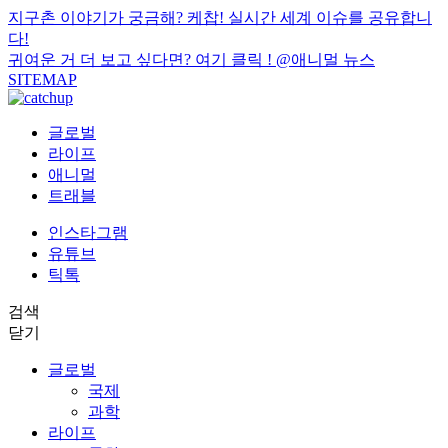
지구촌 이야기가 궁금해? 케찹! 실시간 세계 이슈를 공유합니
다!
귀여운 거 더 보고 싶다면? 여기 클릭 !
@애니멀 뉴스
SITEMAP
글로벌
라이프
애니멀
트래블
인스타그램
유튜브
틱톡
검색
닫기
글로벌
국제
과학
라이프