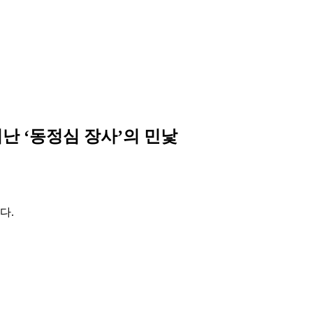
난 ‘동정심 장사’의 민낯
다.