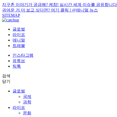
지구촌 이야기가 궁금해? 케찹! 실시간 세계 이슈를 공유합니다
귀여운 거 더 보고 싶다면? 여기 클릭 !
@애니멀 뉴스
SITEMAP
글로벌
라이프
애니멀
트래블
인스타그램
유튜브
틱톡
검색
닫기
글로벌
국제
과학
라이프
문화