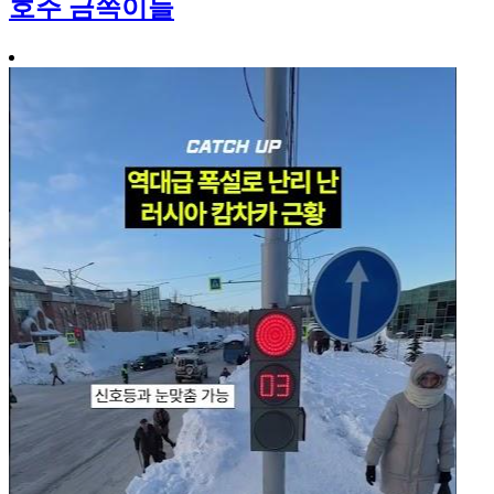
호주 금쪽이들