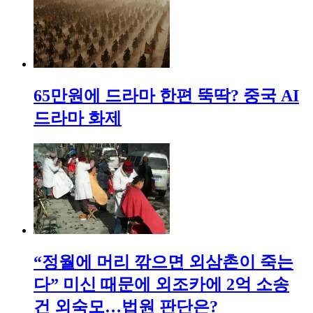
65만원에 드라마 한편 뚝딱? 중국 AI
드라마 화제
“정월에 머리 깎으면 외삼촌이 죽는
다” 미신 때문에 외조카에 2억 소송
건 외숙모…법원 판단은?