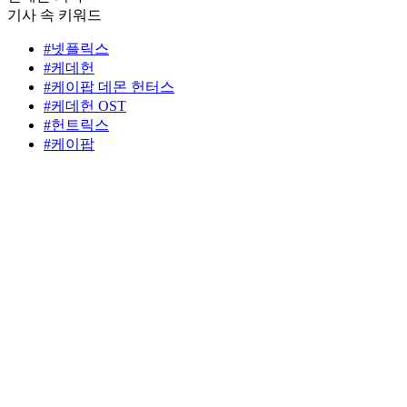
기사 속 키워드
#넷플릭스
#케데헌
#케이팝 데몬 헌터스
#케데헌 OST
#헌트릭스
#케이팝