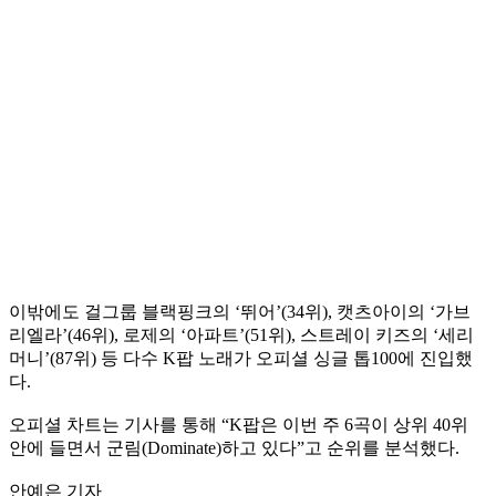
이밖에도 걸그룹 블랙핑크의 ‘뛰어’(34위), 캣츠아이의 ‘가브
리엘라’(46위), 로제의 ‘아파트’(51위), 스트레이 키즈의 ‘세리
머니’(87위) 등 다수 K팝 노래가 오피셜 싱글 톱100에 진입했
다.
오피셜 차트는 기사를 통해 “K팝은 이번 주 6곡이 상위 40위
안에 들면서 군림(Dominate)하고 있다”고 순위를 분석했다.
안예은 기자