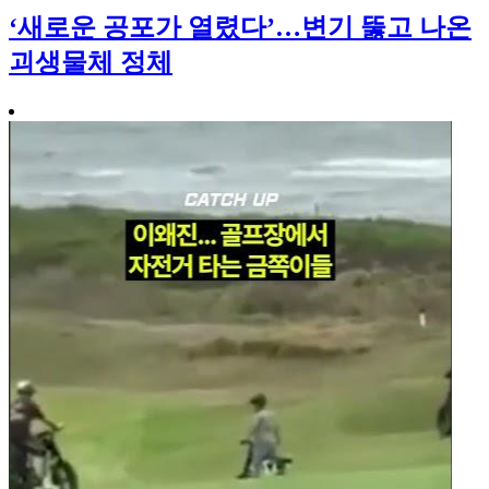
‘새로운 공포가 열렸다’…변기 뚫고 나온
괴생물체 정체