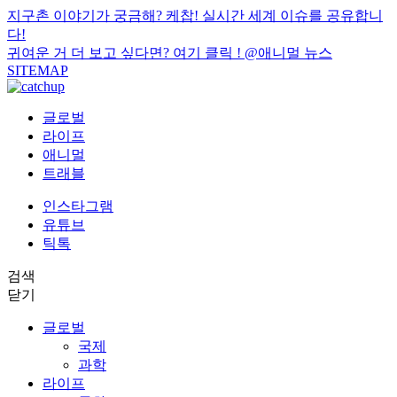
지구촌 이야기가 궁금해? 케찹! 실시간 세계 이슈를 공유합니
다!
귀여운 거 더 보고 싶다면? 여기 클릭 !
@애니멀 뉴스
SITEMAP
글로벌
라이프
애니멀
트래블
인스타그램
유튜브
틱톡
검색
닫기
글로벌
국제
과학
라이프