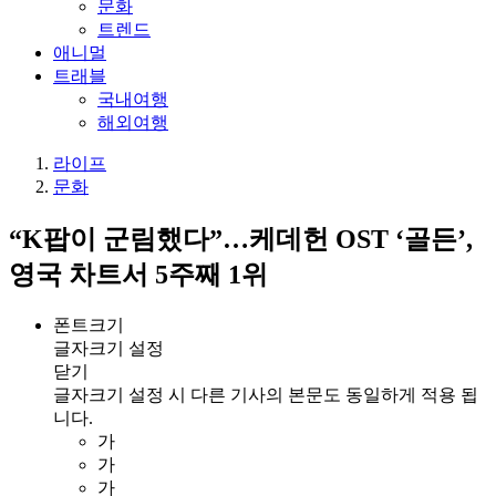
문화
트렌드
애니멀
트래블
국내여행
해외여행
라이프
문화
“K팝이 군림했다”…케데헌 OST ‘골든’,
영국 차트서 5주째 1위
폰트크기
글자크기 설정
닫기
글자크기 설정 시 다른 기사의 본문도 동일하게 적용 됩
니다.
가
가
가