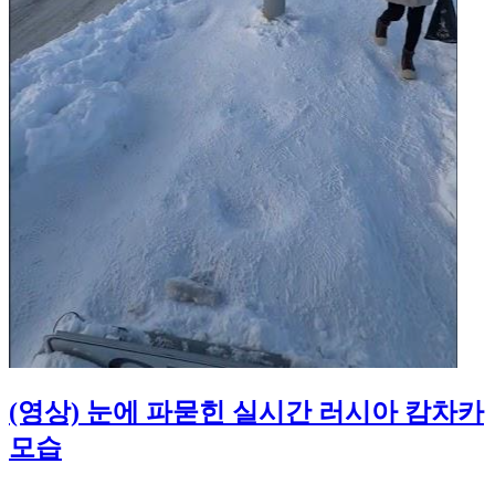
(영상) 눈에 파묻힌 실시간 러시아 캄차카
모습