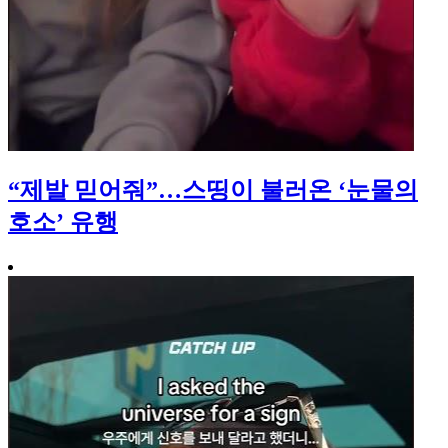
“제발 믿어줘”…스띵이 불러온 ‘눈물의
호소’ 유행