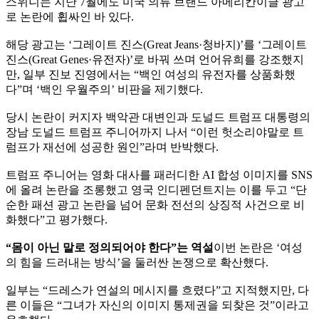
스위니는 지난 7월에도 미국 의류 브랜드 아메리칸이글 광고
로 논란에 휩싸인 바 있다.
해당 광고는 ‘그레이트 진스(Great Jeans·청바지)’를 ‘그레이트
진스(Great Genes·유전자)’로 바꿔 쓰며 언어유희를 강조했지
만, 일부 진보 진영에서는 “백인 여성의 유전자를 상품화했
다”며 ‘백인 우월주의’ 비판을 제기했다.
당시 논란이 커지자 백악관 대변인과 도널드 트럼프 대통령의
장남 도널드 트럼프 주니어까지 나서 “이런 헛소리야말로 트
럼프가 재선에 성공한 원인”라며 반박했다.
트럼프 주니어는 영화 대사를 패러디한 AI 합성 이미지를 SNS
에 올려 논란을 조롱했고 영국 인디펜던트지는 이를 두고 “단
순한 패션 광고 논란을 넘어 문화 전선의 상징적 사건으로 비
화했다”고 평가했다.
“몸이 아닌 말로 정의되어야 한다”는 역설
이번 논란은 ‘여성
의 힘을 드러내는 방식’을 둘러싼 논쟁으로 확산했다.
일부는 “드레스가 연설의 메시지를 흐렸다”고 지적했지만, 다
른 이들은 “그녀가 자신의 이미지 통제권을 되찾은 것”이라고