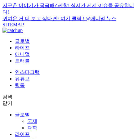
지구촌 이야기가 궁금해? 케찹! 실시간 세계 이슈를 공유합니
다!
귀여운 거 더 보고 싶다면? 여기 클릭 !
@애니멀 뉴스
SITEMAP
글로벌
라이프
애니멀
트래블
인스타그램
유튜브
틱톡
검색
닫기
글로벌
국제
과학
라이프