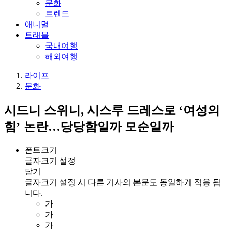
문화
트렌드
애니멀
트래블
국내여행
해외여행
라이프
문화
시드니 스위니, 시스루 드레스로 ‘여성의
힘’ 논란…당당함일까 모순일까
폰트크기
글자크기 설정
닫기
글자크기 설정 시 다른 기사의 본문도 동일하게 적용 됩
니다.
가
가
가