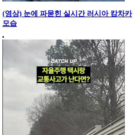
(영상) 눈에 파묻힌 실시간 러시아 캄차카
모습