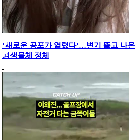
‘새로운 공포가 열렸다’…변기 뚫고 나온
괴생물체 정체