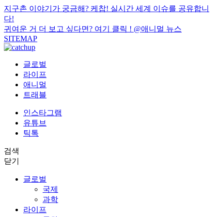
지구촌 이야기가 궁금해? 케찹! 실시간 세계 이슈를 공유합니
다!
귀여운 거 더 보고 싶다면? 여기 클릭 !
@애니멀 뉴스
SITEMAP
글로벌
라이프
애니멀
트래블
인스타그램
유튜브
틱톡
검색
닫기
글로벌
국제
과학
라이프