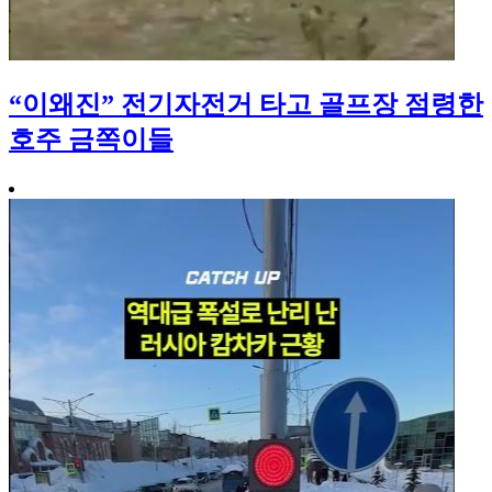
“이왜진” 전기자전거 타고 골프장 점령한
호주 금쪽이들