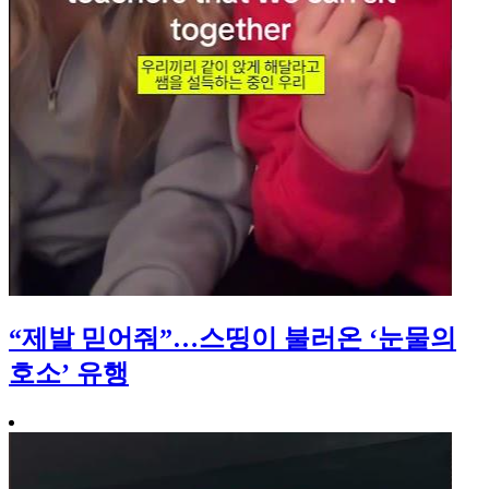
“제발 믿어줘”…스띵이 불러온 ‘눈물의
호소’ 유행