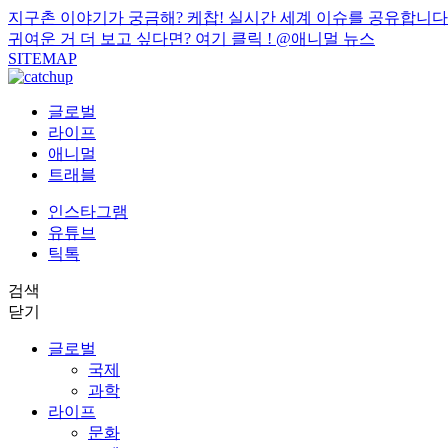
지구촌 이야기가 궁금해? 케찹! 실시간 세계 이슈를 공유합니다
귀여운 거 더 보고 싶다면? 여기 클릭 !
@애니멀 뉴스
SITEMAP
글로벌
라이프
애니멀
트래블
인스타그램
유튜브
틱톡
검색
닫기
글로벌
국제
과학
라이프
문화