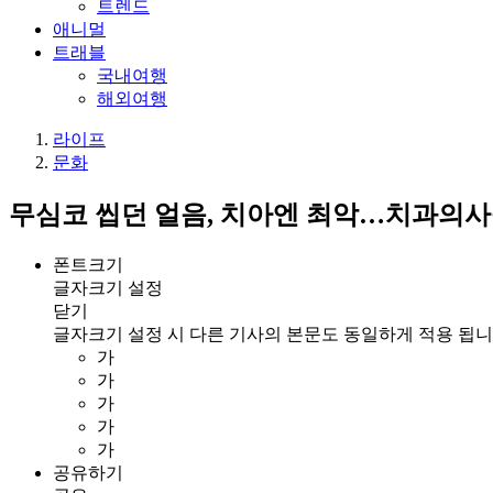
트렌드
애니멀
트래블
국내여행
해외여행
라이프
문화
무심코 씹던 얼음, 치아엔 최악…치과의사
폰트크기
글자크기 설정
닫기
글자크기 설정 시 다른 기사의 본문도 동일하게 적용 됩니
가
가
가
가
가
공유하기