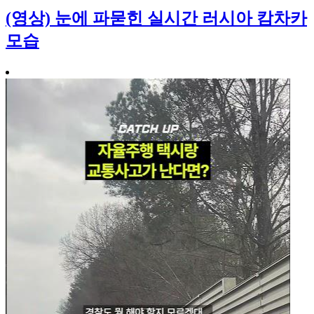
(영상) 눈에 파묻힌 실시간 러시아 캄차카
모습