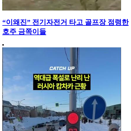
“이왜진” 전기자전거 타고 골프장 점령한
호주 금쪽이들