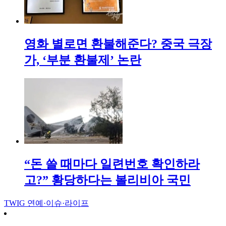
영화 별로면 환불해준다? 중국 극장
가, ‘부분 환불제’ 논란
“돈 쓸 때마다 일련번호 확인하라
고?” 황당하다는 볼리비아 국민
TWIG
연예·이슈·라이프