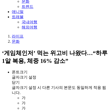
문화
트렌드
애니멀
트래블
국내여행
해외여행
라이프
문화
‘게임체인저’ 먹는 위고비 나왔다…“하루
1알 복용, 체중 16% 감소”
폰트크기
글자크기 설정
닫기
글자크기 설정 시 다른 기사의 본문도 동일하게 적용 됩
니다.
가
가
가