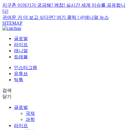
지구촌 이야기가 궁금해? 케찹! 실시간 세계 이슈를 공유합니
다!
귀여운 거 더 보고 싶다면? 여기 클릭 !
@애니멀 뉴스
SITEMAP
글로벌
라이프
애니멀
트래블
인스타그램
유튜브
틱톡
검색
닫기
글로벌
국제
과학
라이프