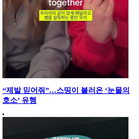
“제발 믿어줘”…스띵이 불러온 ‘눈물의
호소’ 유행