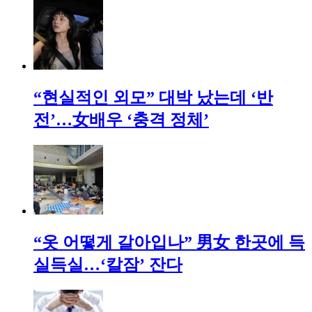
“현실적인 외모” 대박 났는데 ‘반
전’…女배우 ‘충격 정체’
“옷 어떻게 갈아입나” 男女 한곳에 득
실득실…‘칼잠’ 잔다