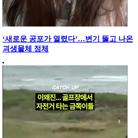
‘새로운 공포가 열렸다’…변기 뚫고 나온
괴생물체 정체