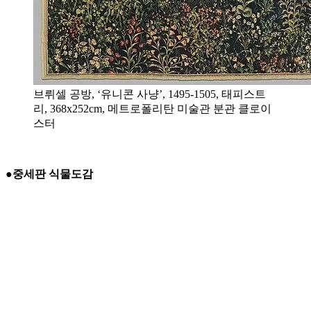
브뤼셀 공방, ‘유니콘 사냥’, 1495-1505, 태피스트
리, 368x252cm, 메트로폴리탄 미술관 분관 클로이
스터
●중세판 식물도감