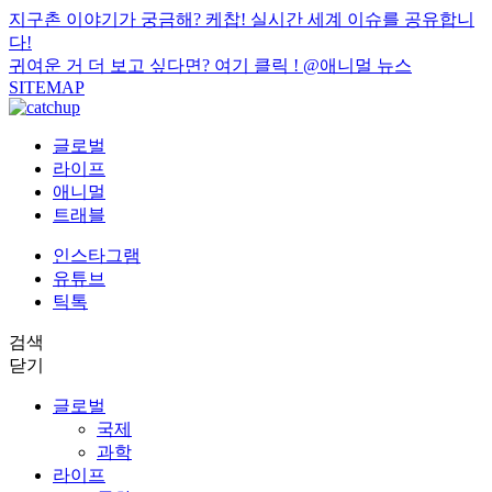
지구촌 이야기가 궁금해? 케찹! 실시간 세계 이슈를 공유합니
다!
귀여운 거 더 보고 싶다면? 여기 클릭 !
@애니멀 뉴스
SITEMAP
글로벌
라이프
애니멀
트래블
인스타그램
유튜브
틱톡
검색
닫기
글로벌
국제
과학
라이프