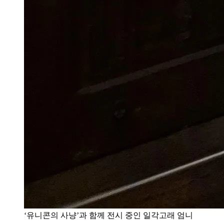
‘유니콘의 사냥’과 함께 전시 중인 일각고래 엄니