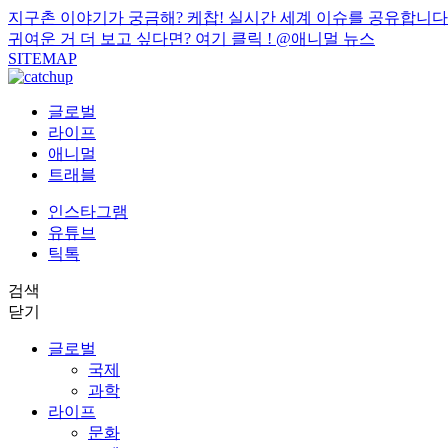
지구촌 이야기가 궁금해? 케찹! 실시간 세계 이슈를 공유합니다
귀여운 거 더 보고 싶다면? 여기 클릭 !
@애니멀 뉴스
SITEMAP
글로벌
라이프
애니멀
트래블
인스타그램
유튜브
틱톡
검색
닫기
글로벌
국제
과학
라이프
문화