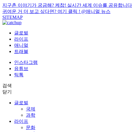
지구촌 이야기가 궁금해? 케찹! 실시간 세계 이슈를 공유합니다
귀여운 거 더 보고 싶다면? 여기 클릭 !
@애니멀 뉴스
SITEMAP
글로벌
라이프
애니멀
트래블
인스타그램
유튜브
틱톡
검색
닫기
글로벌
국제
과학
라이프
문화