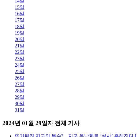
14일
15일
16일
17일
18일
19일
20일
21일
22일
23일
24일
25일
26일
27일
28일
29일
30일
31일
2024년 01월 29일자 전체 기사
뜨거워진 지구의 복수?…지구 온난화로 ‘설사’ 흔해진다 [