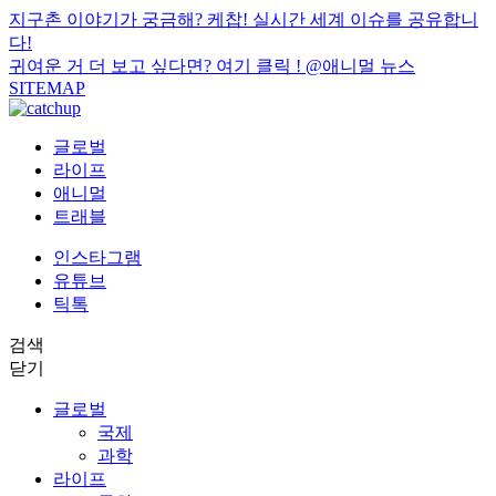
지구촌 이야기가 궁금해? 케찹! 실시간 세계 이슈를 공유합니
다!
귀여운 거 더 보고 싶다면? 여기 클릭 !
@애니멀 뉴스
SITEMAP
글로벌
라이프
애니멀
트래블
인스타그램
유튜브
틱톡
검색
닫기
글로벌
국제
과학
라이프