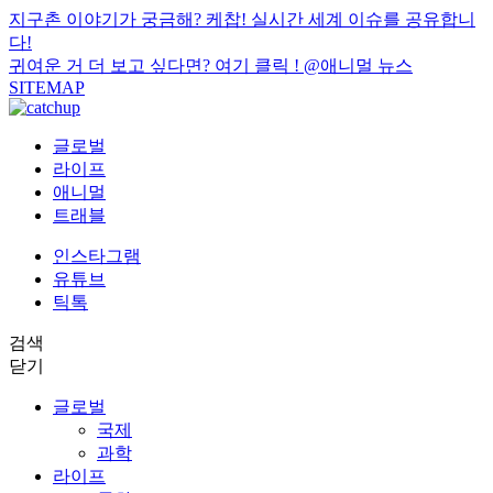
지구촌 이야기가 궁금해? 케찹! 실시간 세계 이슈를 공유합니
다!
귀여운 거 더 보고 싶다면? 여기 클릭 !
@애니멀 뉴스
SITEMAP
글로벌
라이프
애니멀
트래블
인스타그램
유튜브
틱톡
검색
닫기
글로벌
국제
과학
라이프