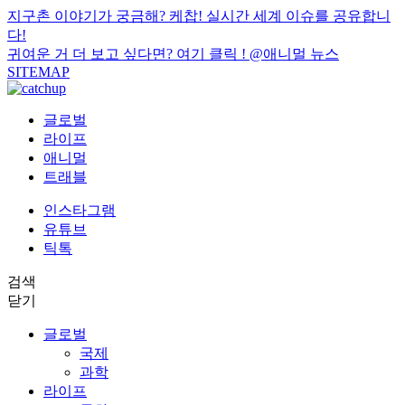
지구촌 이야기가 궁금해? 케찹! 실시간 세계 이슈를 공유합니
다!
귀여운 거 더 보고 싶다면? 여기 클릭 !
@애니멀 뉴스
SITEMAP
글로벌
라이프
애니멀
트래블
인스타그램
유튜브
틱톡
검색
닫기
글로벌
국제
과학
라이프