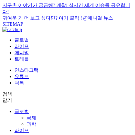
지구촌 이야기가 궁금해? 케찹! 실시간 세계 이슈를 공유합니
다!
귀여운 거 더 보고 싶다면? 여기 클릭 !
@애니멀 뉴스
SITEMAP
글로벌
라이프
애니멀
트래블
인스타그램
유튜브
틱톡
검색
닫기
글로벌
국제
과학
라이프