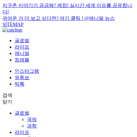
지구촌 이야기가 궁금해? 케찹! 실시간 세계 이슈를 공유합니
다!
귀여운 거 더 보고 싶다면? 여기 클릭 !
@애니멀 뉴스
SITEMAP
글로벌
라이프
애니멀
트래블
인스타그램
유튜브
틱톡
검색
닫기
글로벌
국제
과학
라이프