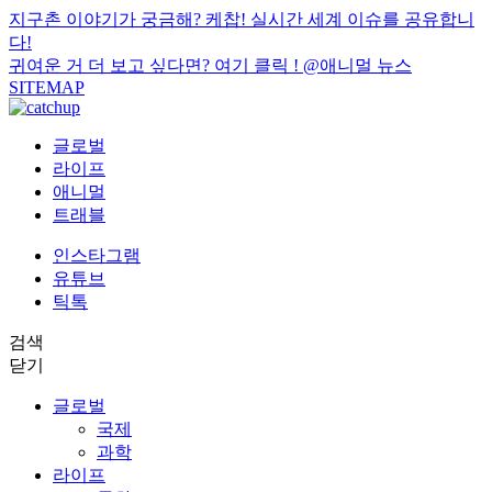
지구촌 이야기가 궁금해? 케찹! 실시간 세계 이슈를 공유합니
다!
귀여운 거 더 보고 싶다면? 여기 클릭 !
@애니멀 뉴스
SITEMAP
글로벌
라이프
애니멀
트래블
인스타그램
유튜브
틱톡
검색
닫기
글로벌
국제
과학
라이프