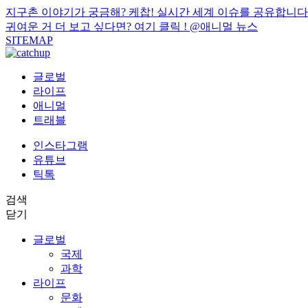
지구촌 이야기가 궁금해? 케찹! 실시간 세계 이슈를 공유합니다
귀여운 거 더 보고 싶다면? 여기 클릭 !
@애니멀 뉴스
SITEMAP
글로벌
라이프
애니멀
트래블
인스타그램
유튜브
틱톡
검색
닫기
글로벌
국제
과학
라이프
문화