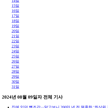
14일
15일
16일
17일
18일
19일
20일
21일
22일
23일
24일
25일
26일
27일
28일
29일
30일
31일
2024년 08월 09일자 전체 기사
집에 있던 뼛조각···알고보니 200만 년 전 멸종한 ‘최상위