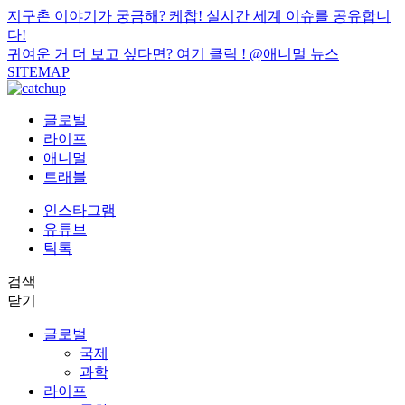
지구촌 이야기가 궁금해? 케찹! 실시간 세계 이슈를 공유합니
다!
귀여운 거 더 보고 싶다면? 여기 클릭 !
@애니멀 뉴스
SITEMAP
글로벌
라이프
애니멀
트래블
인스타그램
유튜브
틱톡
검색
닫기
글로벌
국제
과학
라이프