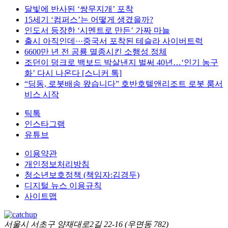
달빛에 반사된 ‘쌍무지개’ 포착
15세기 ‘컴퍼스’는 어떻게 생겼을까?
인도서 등장한 ‘시멘트로 만든’ 가짜 마늘
출시 아직인데···중국서 포착된 테슬라 사이버트럭
6600만 년 전 공룡 멸종시킨 소행성 정체
조던이 덩크로 백보드 박살낸지 벌써 40년…‘인기 농구
화’ 다시 나온다 [스니커 톡]
“딩동, 로봇배송 왔습니다” 호반호텔앤리조트 로봇 룸서
비스 시작
틱톡
인스타그램
유튜브
이용약관
개인정보처리방침
청소년보호정책 (책임자:김경두)
디지털 뉴스 이용규칙
사이트맵
서울시 서초구 양재대로2길 22-16 (우면동 782)