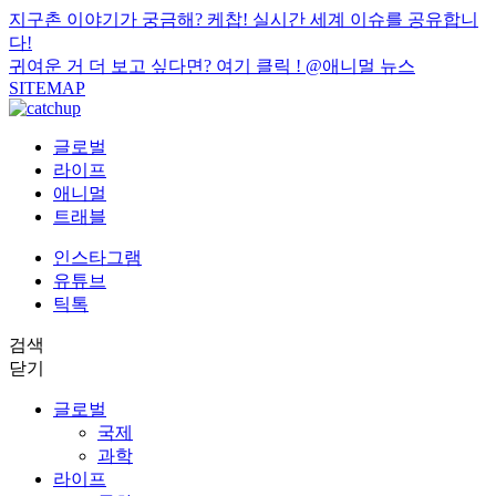
지구촌 이야기가 궁금해? 케찹! 실시간 세계 이슈를 공유합니
다!
귀여운 거 더 보고 싶다면? 여기 클릭 !
@애니멀 뉴스
SITEMAP
글로벌
라이프
애니멀
트래블
인스타그램
유튜브
틱톡
검색
닫기
글로벌
국제
과학
라이프