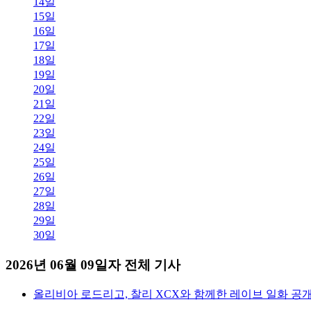
14일
15일
16일
17일
18일
19일
20일
21일
22일
23일
24일
25일
26일
27일
28일
29일
30일
2026년 06월 09일자 전체 기사
올리비아 로드리고, 찰리 XCX와 함께한 레이브 일화 공