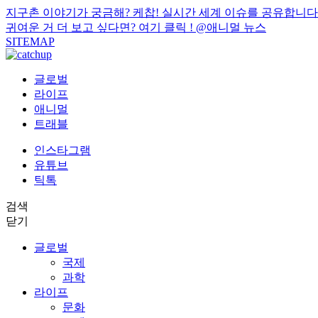
지구촌 이야기가 궁금해? 케찹! 실시간 세계 이슈를 공유합니다
귀여운 거 더 보고 싶다면? 여기 클릭 !
@애니멀 뉴스
SITEMAP
글로벌
라이프
애니멀
트래블
인스타그램
유튜브
틱톡
검색
닫기
글로벌
국제
과학
라이프
문화