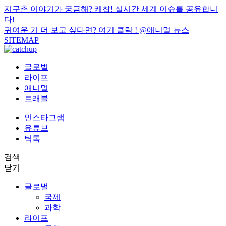
지구촌 이야기가 궁금해? 케찹! 실시간 세계 이슈를 공유합니
다!
귀여운 거 더 보고 싶다면? 여기 클릭 !
@애니멀 뉴스
SITEMAP
글로벌
라이프
애니멀
트래블
인스타그램
유튜브
틱톡
검색
닫기
글로벌
국제
과학
라이프